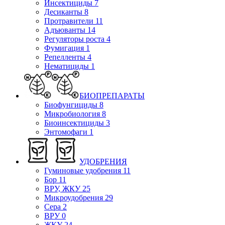
Инсектициды
7
Десиканты
8
Протравители
11
Адъюванты
14
Регуляторы роста
4
Фумигация
1
Репелленты
4
Нематициды
1
БИОПРЕПАРАТЫ
Биофунгициды
8
Микробиология
8
Биоинсектициды
3
Энтомофаги
1
УДОБРЕНИЯ
Гуминовые удобрения
11
Бор
11
ВРУ, ЖКУ
25
Микроудобрения
29
Сера
2
ВРУ
0
ЖКУ
24