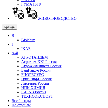
ГУМАТЫ
8
ЖИВОТНОВОДСТВО
Бренды
B
Biolchim
I
IKAR
А-Я
АГРОТАНДЕМ
Агрохим-XXI
Россия
АгроХимИнвест
Россия
БашИнком
Россия
БИОРЕСУРС
Грин Лифт
Россия
Листерра
Россия
НПК ХИМИЯ
РИБАВ
Россия
ТЕХНОЭКСПОРТ
Все бренды
По странам