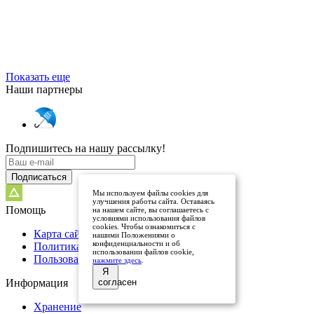
Показать еще
Наши партнеры
Подпишитесь на нашу рассылку!
Подписаться
Мы используем файлы cookies для
улучшения работы сайта. Оставаясь
Помощь
на нашем сайте, вы соглашаетесь с
условиями использования файлов
cookies. Чтобы ознакомиться с
Карта сайта
нашими Положениями о
конфиденциальности и об
Политика конфидециальности
использовании файлов cookie,
Пользовательское соглашение
нажмите здесь
.
Я
Информация
согласен
Хранение