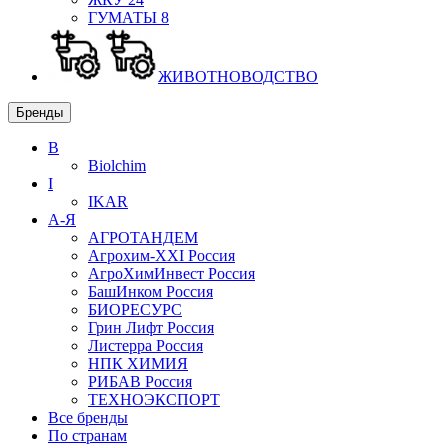
ГУМАТЫ
8
ЖИВОТНОВОДСТВО
Бренды
B
Biolchim
I
IKAR
А-Я
АГРОТАНДЕМ
Агрохим-XXI
Россия
АгроХимИнвест
Россия
БашИнком
Россия
БИОРЕСУРС
Грин Лифт
Россия
Листерра
Россия
НПК ХИМИЯ
РИБАВ
Россия
ТЕХНОЭКСПОРТ
Все бренды
По странам