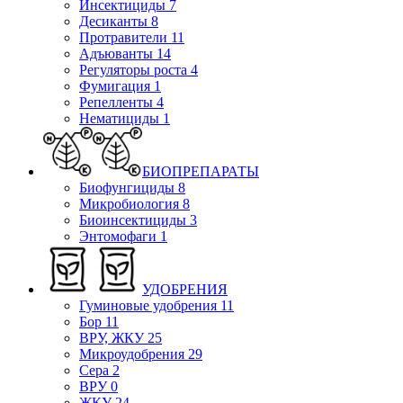
Инсектициды
7
Десиканты
8
Протравители
11
Адъюванты
14
Регуляторы роста
4
Фумигация
1
Репелленты
4
Нематициды
1
БИОПРЕПАРАТЫ
Биофунгициды
8
Микробиология
8
Биоинсектициды
3
Энтомофаги
1
УДОБРЕНИЯ
Гуминовые удобрения
11
Бор
11
ВРУ, ЖКУ
25
Микроудобрения
29
Сера
2
ВРУ
0
ЖКУ
24