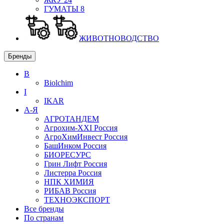
ГУМАТЫ
8
ЖИВОТНОВОДСТВО
Бренды
B
Biolchim
I
IKAR
А-Я
АГРОТАНДЕМ
Агрохим-XXI
Россия
АгроХимИнвест
Россия
БашИнком
Россия
БИОРЕСУРС
Грин Лифт
Россия
Листерра
Россия
НПК ХИМИЯ
РИБАВ
Россия
ТЕХНОЭКСПОРТ
Все бренды
По странам