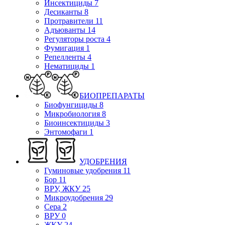
Инсектициды
7
Десиканты
8
Протравители
11
Адъюванты
14
Регуляторы роста
4
Фумигация
1
Репелленты
4
Нематициды
1
БИОПРЕПАРАТЫ
Биофунгициды
8
Микробиология
8
Биоинсектициды
3
Энтомофаги
1
УДОБРЕНИЯ
Гуминовые удобрения
11
Бор
11
ВРУ, ЖКУ
25
Микроудобрения
29
Сера
2
ВРУ
0
ЖКУ
24