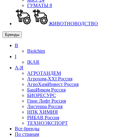
ГУМАТЫ
8
ЖИВОТНОВОДСТВО
Бренды
B
Biolchim
I
IKAR
А-Я
АГРОТАНДЕМ
Агрохим-XXI
Россия
АгроХимИнвест
Россия
БашИнком
Россия
БИОРЕСУРС
Грин Лифт
Россия
Листерра
Россия
НПК ХИМИЯ
РИБАВ
Россия
ТЕХНОЭКСПОРТ
Все бренды
По странам