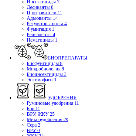
Инсектициды
7
Десиканты
8
Протравители
11
Адъюванты
14
Регуляторы роста
4
Фумигация
1
Репелленты
4
Нематициды
1
БИОПРЕПАРАТЫ
Биофунгициды
8
Микробиология
8
Биоинсектициды
3
Энтомофаги
1
УДОБРЕНИЯ
Гуминовые удобрения
11
Бор
11
ВРУ, ЖКУ
25
Микроудобрения
29
Сера
2
ВРУ
0
ЖКУ
24