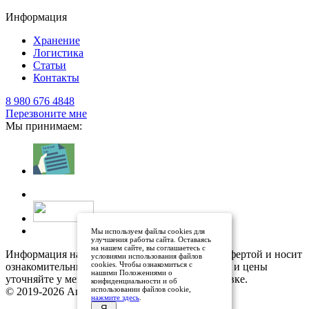
Информация
Хранение
Логистика
Статьи
Контакты
8 980 676 4848
Перезвоните мне
Мы принимаем:
Мы используем файлы cookies для
улучшения работы сайта. Оставаясь
на нашем сайте, вы соглашаетесь с
Информация на сайте не является публичной офертой и носит
условиями использования файлов
cookies. Чтобы ознакомиться с
ознакомительный характер. Наличие, описание и цены
нашими Положениями о
уточняйте у менеджеров по телефону или в заявке.
конфиденциальности и об
использовании файлов cookie,
© 2019-2026 АгроХимРесурс
нажмите здесь
.
Я