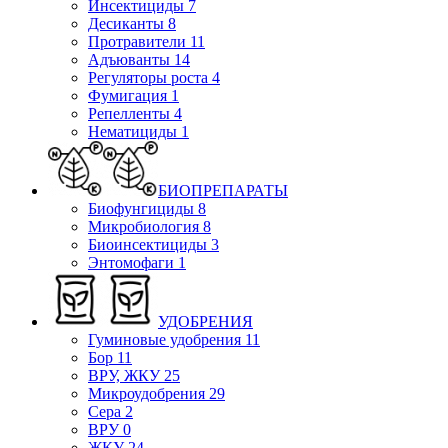
Инсектициды
7
Десиканты
8
Протравители
11
Адъюванты
14
Регуляторы роста
4
Фумигация
1
Репелленты
4
Нематициды
1
БИОПРЕПАРАТЫ
Биофунгициды
8
Микробиология
8
Биоинсектициды
3
Энтомофаги
1
УДОБРЕНИЯ
Гуминовые удобрения
11
Бор
11
ВРУ, ЖКУ
25
Микроудобрения
29
Сера
2
ВРУ
0
ЖКУ
24