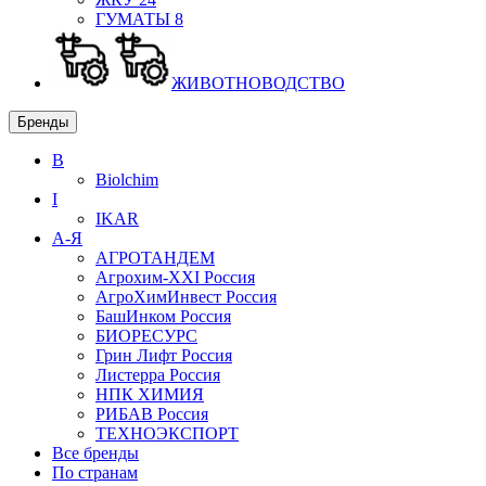
ГУМАТЫ
8
ЖИВОТНОВОДСТВО
Бренды
B
Biolchim
I
IKAR
А-Я
АГРОТАНДЕМ
Агрохим-XXI
Россия
АгроХимИнвест
Россия
БашИнком
Россия
БИОРЕСУРС
Грин Лифт
Россия
Листерра
Россия
НПК ХИМИЯ
РИБАВ
Россия
ТЕХНОЭКСПОРТ
Все бренды
По странам