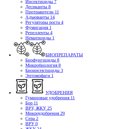
Инсектициды
7
Десиканты
8
Протравители
11
Адъюванты
14
Регуляторы роста
4
Фумигация
1
Репелленты
4
Нематициды
1
БИОПРЕПАРАТЫ
Биофунгициды
8
Микробиология
8
Биоинсектициды
3
Энтомофаги
1
УДОБРЕНИЯ
Гуминовые удобрения
11
Бор
11
ВРУ, ЖКУ
25
Микроудобрения
29
Сера
2
ВРУ
0
ЖКУ
24